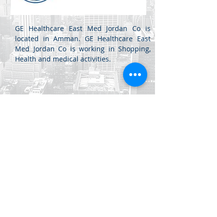
GE Healthcare East Med Jordan Co is
located in Amman. GE Healthcare East
Med Jordan Co is working in Shopping,
Health and medical activities.
جبل اللويبدة - شارع الفرزدق -
مركز اللويبدة
للأعمال (20) -
عمان، الأردن
+962 6461 4345
info@di.jo
+962 6461 4346
sales@di.jo
جميع الحقوق محفوظة لشركة ابتكارات ديناميكية للبرمجيات ذ.م.م. 2020