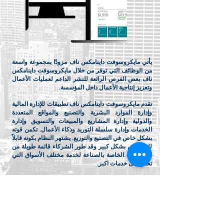
يأتي مايكروسوفت داينامكس ناف مزودًا بمجموعة واسعة
من الوظائف التي توفر من خلال مايكروسوفت داينامكس
ناف بعض الفرص الرائعة للنشر الداعم لعمليات الأعمال
وتعزيز إنتاجية الأعمال داخل المؤسسة.
تقدم مايكروسوفت داينامكس ناف تطبيقات للإدارة المالية
وإدارة الموارد البشرية والتصنيع والمواقع المتعددة
والدولية وإدارة المشاريع والمبيعات والتسويق وإدارة
الخدمات وإدارة سلسلة التوريد وذكاء الأعمال. تكمن قوته
بشكل خاص في التصنيع والتوزيع. يشتهر النظام بكونه قابلاً
للتخصيص بشكل كبير وقد طور الشركاء قائمة طويلة من
البرمجيات الخاصة بالصناعة لخدمة مختلف الأسواق التي
تحتاج الى خدمات اكبر.
يمكنك البدء والتشغيل بسرعة باستخدام حل ثبت أنه سهل
النشر والتكيف والاتصال.